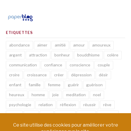
ETIQUETTES
abondance
aimer
amitié
amour
amoureux
argent
attraction
bonheur
bouddhisme
colère
communication
confiance
conscience
couple
croire
croissance
créer
dépression
désir
enfant
famille
femme
guérir
guérison
heureux
homme
joie
meditation
noel
psychologie
relation
réflexion
réussir
rêve
santé
sexe
soin
spirituel
succès
thérapie
vie
âme
émotion
énergie
équilibre