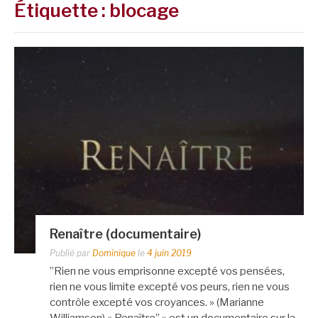
Étiquette :
blocage
Renaître (documentaire)
Publié par
Dominique
le
4 juin 2019
”Rien ne vous emprisonne excepté vos pensées,
rien ne vous limite excepté vos peurs, rien ne vous
contrôle excepté vos croyances. » (Marianne
Williamson) « Renaître” » est un documentaire sur la