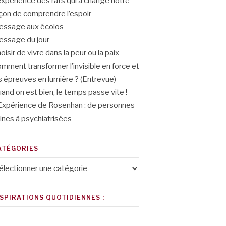
expérience des rats qui a changé notre
çon de comprendre l’espoir
ssage aux écolos
ssage du jour
oisir de vivre dans la peur ou la paix
mment transformer l’invisible en force et
s épreuves en lumière ? (Entrevue)
and on est bien, le temps passe vite !
Expérience de Rosenhan : de personnes
ines à psychiatrisées
ATÉGORIES
tégories
NSPIRATIONS QUOTIDIENNES :