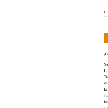
C
Re
A
Se
l’
Tr
qu
lu
La
la