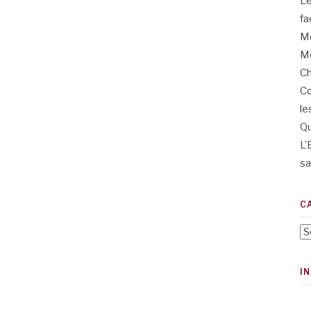
L’
fa
Me
Me
Ch
Co
le
Qu
L’
sa
C
Ca
I