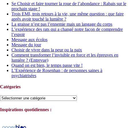
Se Choisir et faire tourner la roue de l’abondance : Rabais sur le
prochain stage !
Trois EMI, trois retours à la vie, une même question : que faire
après avoir touché la lumière ?
La graisse n’est pas l’ennemie mais un langage du corps
L’expérience des rats qui a changé notre façon de comprendre
l’espoir
Message aux écolos
Message du jour
Choisir de vivre dans la peur ou la paix
Comment transformer l’invisible en force et les épreuves en
lumière ? (Entrevue)
Quand on est bien, le temps passe vite !
L’Expérience de Rosenhan : de personnes saines à
psychiatrisées
Catégories
Catégories
Inspirations quotidiennes :