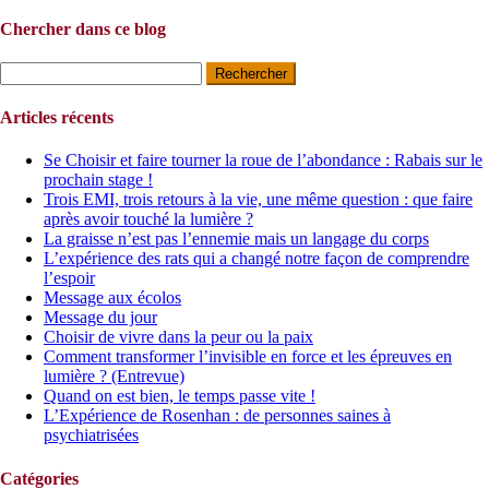
Chercher dans ce blog
Rechercher :
Articles récents
Se Choisir et faire tourner la roue de l’abondance : Rabais sur le
prochain stage !
Trois EMI, trois retours à la vie, une même question : que faire
après avoir touché la lumière ?
La graisse n’est pas l’ennemie mais un langage du corps
L’expérience des rats qui a changé notre façon de comprendre
l’espoir
Message aux écolos
Message du jour
Choisir de vivre dans la peur ou la paix
Comment transformer l’invisible en force et les épreuves en
lumière ? (Entrevue)
Quand on est bien, le temps passe vite !
L’Expérience de Rosenhan : de personnes saines à
psychiatrisées
Catégories