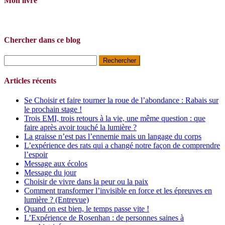
Mon livre
Chercher dans ce blog
Rechercher :
Articles récents
Se Choisir et faire tourner la roue de l’abondance : Rabais sur
le prochain stage !
Trois EMI, trois retours à la vie, une même question : que
faire après avoir touché la lumière ?
La graisse n’est pas l’ennemie mais un langage du corps
L’expérience des rats qui a changé notre façon de comprendre
l’espoir
Message aux écolos
Message du jour
Choisir de vivre dans la peur ou la paix
Comment transformer l’invisible en force et les épreuves en
lumière ? (Entrevue)
Quand on est bien, le temps passe vite !
L’Expérience de Rosenhan : de personnes saines à