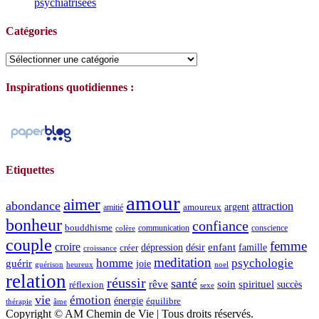
psychiatrisées
Catégories
Catégories
Inspirations quotidiennes :
Etiquettes
amour
aimer
abondance
attraction
argent
amoureux
amitié
bonheur
confiance
bouddhisme
communication
conscience
colère
couple
femme
croire
dépression
désir
enfant
créer
famille
croissance
meditation
homme
psychologie
guérir
joie
guérison
heureux
noel
relation
réussir
santé
spirituel
rêve
soin
succès
réflexion
sexe
vie
émotion
énergie
équilibre
thérapie
âme
Copyright © AM Chemin de Vie | Tous droits réservés.