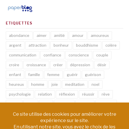
ETIQUETTES
abondance
aimer
amitié
amour
amoureux
argent
attraction
bonheur
bouddhisme
colère
communication
confiance
conscience
couple
croire
croissance
créer
dépression
désir
enfant
famille
femme
guérir
guérison
heureux
homme
joie
meditation
noel
psychologie
relation
réflexion
réussir
rêve
santé
sexe
soin
spirituel
succès
thérapie
vie
âme
émotion
énergie
équilibre