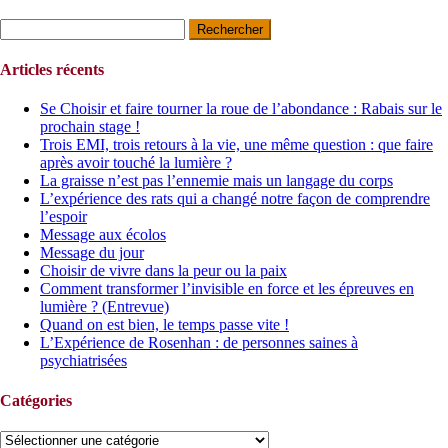
Rechercher :
Articles récents
Se Choisir et faire tourner la roue de l’abondance : Rabais sur le
prochain stage !
Trois EMI, trois retours à la vie, une même question : que faire
après avoir touché la lumière ?
La graisse n’est pas l’ennemie mais un langage du corps
L’expérience des rats qui a changé notre façon de comprendre
l’espoir
Message aux écolos
Message du jour
Choisir de vivre dans la peur ou la paix
Comment transformer l’invisible en force et les épreuves en
lumière ? (Entrevue)
Quand on est bien, le temps passe vite !
L’Expérience de Rosenhan : de personnes saines à
psychiatrisées
Catégories
Catégories