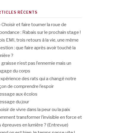
RTICLES RÉCENTS
 Choisir et faire tourner la roue de
abondance : Rabais sur le prochain stage !
ois EMI, trois retours à la vie, une même
estion : que faire après avoir touché la
mière ?
 graisse n’est pas l’ennemie mais un
ngage du corps
expérience des rats qui a changé notre
çon de comprendre l’espoir
ssage aux écolos
ssage du jour
oisir de vivre dans la peur ou la paix
mment transformer l’invisible en force et
s épreuves en lumière ? (Entrevue)
and on est bien, le temps passe vite !