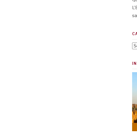
L’
sa
C
Ca
I