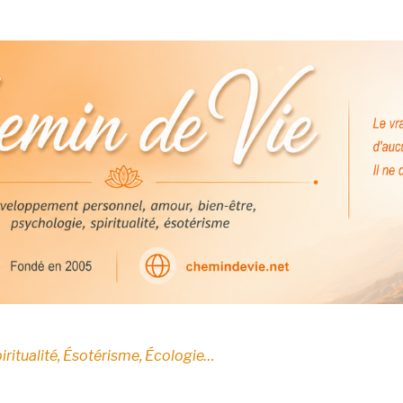
E
iritualité, Ésotérisme, Écologie…