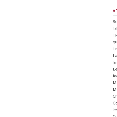
A
Se
l’
Tr
qu
lu
La
la
L’
fa
Me
Me
Ch
Co
le
Qu