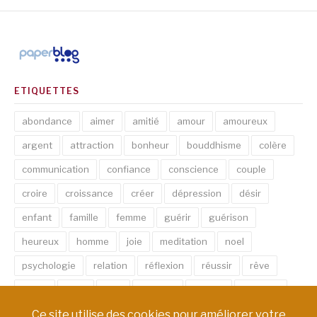
ETIQUETTES
abondance
aimer
amitié
amour
amoureux
argent
attraction
bonheur
bouddhisme
colère
communication
confiance
conscience
couple
croire
croissance
créer
dépression
désir
enfant
famille
femme
guérir
guérison
heureux
homme
joie
meditation
noel
psychologie
relation
réflexion
réussir
rêve
santé
sexe
soin
spirituel
succès
thérapie
vie
âme
émotion
énergie
équilibre