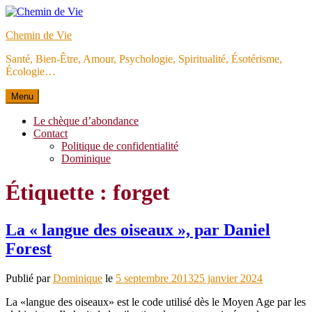
Aller
au
Chemin de Vie
contenu
Santé, Bien-Être, Amour, Psychologie, Spiritualité, Ésotérisme,
Écologie…
Menu
Le chèque d’abondance
Contact
Politique de confidentialité
Dominique
Étiquette :
forget
La « langue des oiseaux », par Daniel
Forest
Publié par
Dominique
le
5 septembre 2013
25 janvier 2024
La «langue des oiseaux» est le code utilisé dès le Moyen Age par les