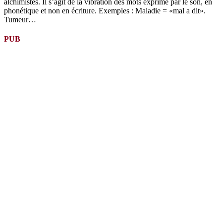
alchimistes. Il s’agit de la vibration des mots exprimé par le son, en
phonétique et non en écriture. Exemples : Maladie = «mal a dit».
Tumeur…
PUB