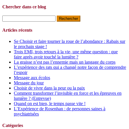
Chercher dans ce blog
Rechercher :
Articles récents
Se Choisir et faire tourner la roue de l’abondance : Rabais sur
le prochain stage !
Trois EMI, trois retours à la vie, une même question : que
faire après avoir touché la lumière ?
La graisse n’est pas l’ennemie mais un langage du corps
L’expérience des rats qui a changé notre façon de comprendre
l’espoir
Message aux écolos
Message du jour
Choisir de vivre dans la peur ou la paix
Comment transformer l’invisible en force et les épreuves en
lumière ? (Entrevue)
Quand on est bien, le temps passe vite !
L’Expérience de Rosenhan : de personnes saines à
psychiatrisées
Catégories