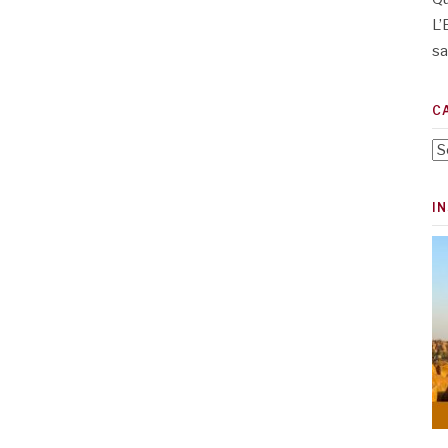
L’
sa
C
Ca
I