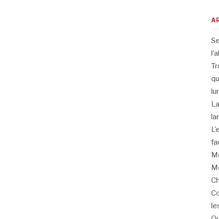
A
Se
l’
Tr
qu
lu
La
la
L’
fa
Me
Me
Ch
Co
le
Qu