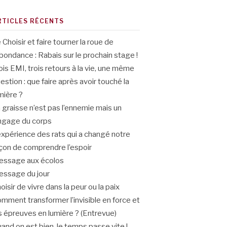
RTICLES RÉCENTS
 Choisir et faire tourner la roue de
abondance : Rabais sur le prochain stage !
ois EMI, trois retours à la vie, une même
estion : que faire après avoir touché la
mière ?
 graisse n’est pas l’ennemie mais un
ngage du corps
expérience des rats qui a changé notre
çon de comprendre l’espoir
ssage aux écolos
ssage du jour
oisir de vivre dans la peur ou la paix
mment transformer l’invisible en force et
s épreuves en lumière ? (Entrevue)
and on est bien, le temps passe vite !