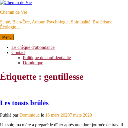
Aller
au
Chemin de Vie
contenu
Santé, Bien-Être, Amour, Psychologie, Spiritualité, Ésotérisme,
Écologie…
Menu
Le chèque d’abondance
Contact
Politique de confidentialité
Dominique
Étiquette :
gentillesse
Les toasts brûlés
Publié par
Dominique
le
16 mars 2020
7 mars 2020
Un soir, ma mère a préparé le dîner après une dure journée de travail.