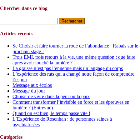
Chercher dans ce blog
Rechercher :
Articles récents
Se Choisir et faire tourner la roue de l’abondance : Rabais sur le
prochain stage !
Trois EMI, trois retours à la vie, une même question : que faire
après avoir touché la lumière ?
La graisse n’est pas l’ennemie mais un langage du corps
L’expérience des rats qui a changé notre façon de comprendre
l’espoir
Message aux écolos
Message du jour
Choisir de vivre dans la peur ou la paix
Comment transformer l’invisible en force et les épreuves en
lumière ? (Entrevue)
Quand on est bien, le temps passe vite !
L’Expérience de Rosenhan : de personnes saines à
psychiatrisées
Catégories