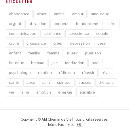
ETIQUETTES
abondance
aimer
amitié
amour
amoureux
argent
attraction
bonheur
bouddhisme
colère
communication
confiance
conscience
couple
croire
croissance
créer
dépression
désir
enfant
famille
femme
guérir
guérison
heureux
homme
joie
meditation
noel
psychologie
relation
réflexion
réussir
rêve
santé
sexe
soin
spirituel
succès
thérapie
vie
âme
émotion
énergie
équilibre
Copyright © AM Chemin de Vie | Tous droits réservés.
Thème Fashify par
FRT