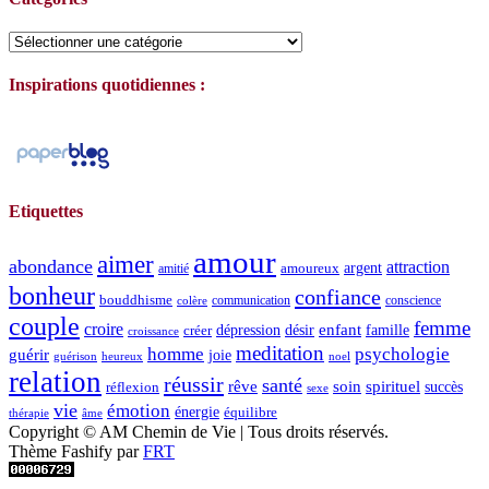
Catégories
Inspirations quotidiennes :
Etiquettes
amour
aimer
abondance
attraction
argent
amoureux
amitié
bonheur
confiance
bouddhisme
communication
conscience
colère
couple
femme
croire
dépression
désir
enfant
créer
famille
croissance
meditation
homme
psychologie
guérir
joie
guérison
heureux
noel
relation
réussir
santé
spirituel
rêve
soin
succès
réflexion
sexe
vie
émotion
énergie
équilibre
thérapie
âme
Copyright © AM Chemin de Vie | Tous droits réservés.
Thème Fashify par
FRT