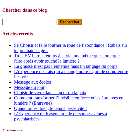
Chercher dans ce blog
Rechercher :
Articles récents
Se Choisir et faire tourner la roue de l’abondance : Rabais sur
le prochain stage !
Trois EMI, trois retours à la vie, une même question : que
faire après avoir touché la lumière ?
La graisse n’est pas l’ennemie mais un langage du corps
L’expérience des rats qui a changé notre façon de comprendre
l’espoir
Message aux écolos
Message du jour
Choisir de vivre dans la peur ou la paix
Comment transformer l’invisible en force et les épreuves en
lumière ? (Entrevue)
Quand on est bien, le temps passe vite !
L’Expérience de Rosenhan : de personnes saines à
psychiatrisées
Catégories