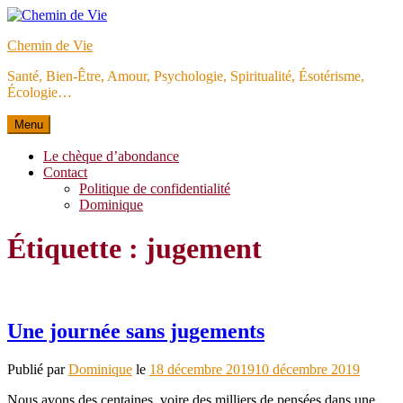
Aller
au
Chemin de Vie
contenu
Santé, Bien-Être, Amour, Psychologie, Spiritualité, Ésotérisme,
Écologie…
Menu
Le chèque d’abondance
Contact
Politique de confidentialité
Dominique
Étiquette :
jugement
Une journée sans jugements
Publié par
Dominique
le
18 décembre 2019
10 décembre 2019
Nous avons des centaines, voire des milliers de pensées dans une