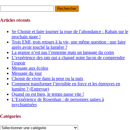
Rechercher :
Articles récents
Se Choisir et faire tourner la roue de l’abondance : Rabais sur le
prochain stage !
Trois EMI, trois retours à la vie, une même question : que faire
après avoir touché la lumière ?
La graisse n’est pas l’ennemie mais un langage du corps
L’expérience des rats qui a changé notre façon de comprendre
l’espoir
Message aux écolos
Message du jour
Choisir de vivre dans la peur ou la paix
Comment transformer l’invisible en force et les épreuves en
lumière ? (Entrevue)
Quand on est bien, le temps passe vite !
L’Expérience de Rosenhan : de personnes saines à
psychiatrisées
Catégories
Catégories