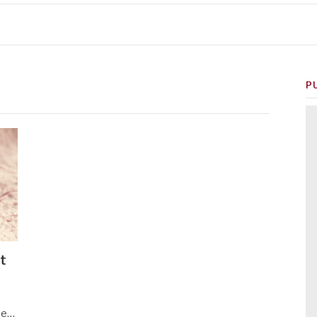
P
t
se…