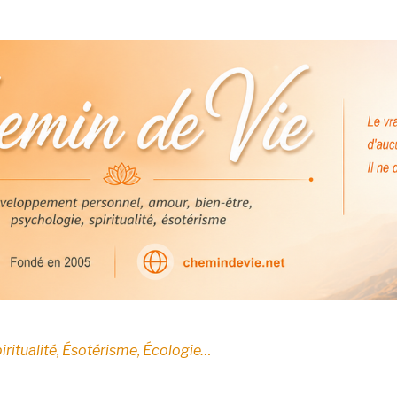
E
iritualité, Ésotérisme, Écologie…