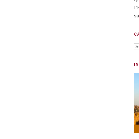
L’
sa
C
Ca
I