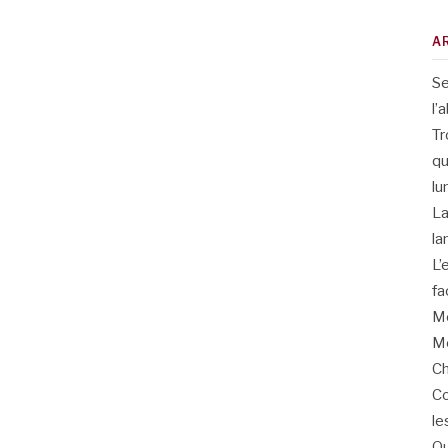
A
Se
l’
Tr
qu
lu
La
la
L’
fa
Me
Me
Ch
Co
le
Qu