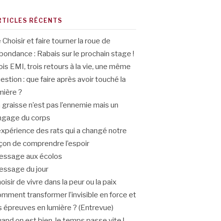
RTICLES RÉCENTS
 Choisir et faire tourner la roue de
abondance : Rabais sur le prochain stage !
ois EMI, trois retours à la vie, une même
estion : que faire après avoir touché la
mière ?
 graisse n’est pas l’ennemie mais un
ngage du corps
expérience des rats qui a changé notre
çon de comprendre l’espoir
ssage aux écolos
ssage du jour
oisir de vivre dans la peur ou la paix
mment transformer l’invisible en force et
s épreuves en lumière ? (Entrevue)
and on est bien, le temps passe vite !