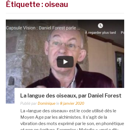
Étiquette :
oiseau
La langue des oiseaux, par Daniel Forest
Publié par
Dominique
le
8 janvier 2020
La «langue des oiseaux» est le code utilisé dès le
Moyen Age par les alchimistes. Il s’agit de la
vibration des mots exprimé par le son, en phonétique
et non en écriture. Exemples : Maladie = «mal a dit».