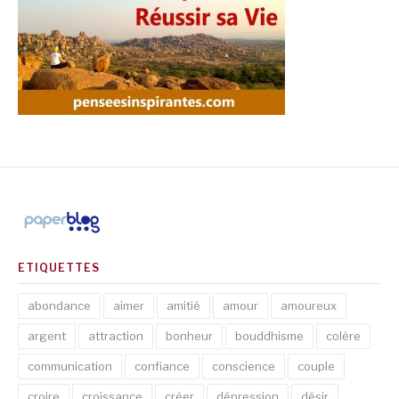
ETIQUETTES
abondance
aimer
amitié
amour
amoureux
argent
attraction
bonheur
bouddhisme
colère
communication
confiance
conscience
couple
croire
croissance
créer
dépression
désir