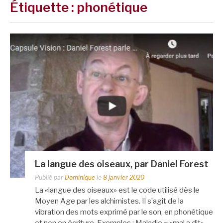
Étiquette :
phonétique
La langue des oiseaux, par Daniel Forest
Publié par
Dominique
le
8 janvier 2020
La «langue des oiseaux» est le code utilisé dès le
Moyen Age par les alchimistes. Il s’agit de la
vibration des mots exprimé par le son, en phonétique
et non en écriture. Exemples : Maladie = «mal a dit».