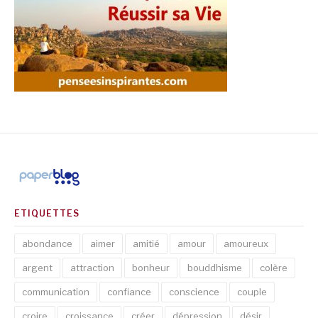
ETIQUETTES
abondance
aimer
amitié
amour
amoureux
argent
attraction
bonheur
bouddhisme
colère
communication
confiance
conscience
couple
croire
croissance
créer
dépression
désir