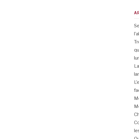
A
Se
l’
Tr
qu
lu
La
la
L’
fa
Me
Me
Ch
Co
le
Qu