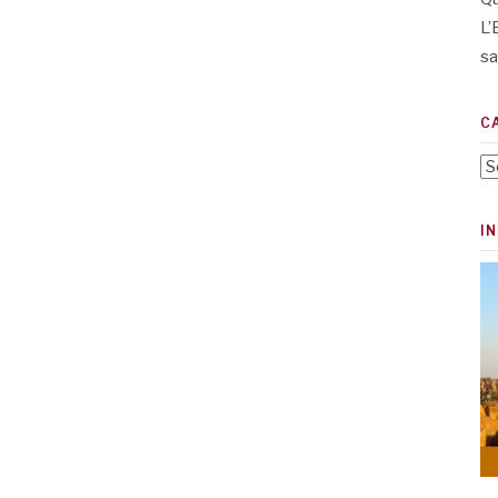
L’
sa
C
Ca
I