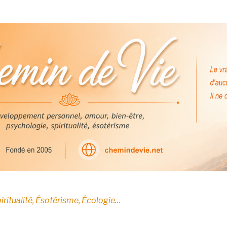
E
iritualité, Ésotérisme, Écologie…