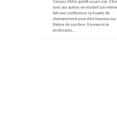
Cessez d’être gentil soyez vrai : Être
avec les autres en restant soi-même
fait une conférence où il parle de
cheminement pour être heureux sur 
thème de son livre. Il a exercé la
profession…