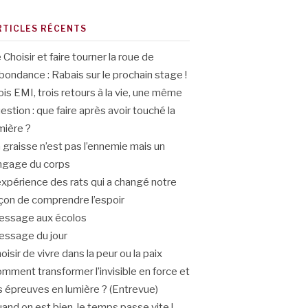
RTICLES RÉCENTS
 Choisir et faire tourner la roue de
abondance : Rabais sur le prochain stage !
ois EMI, trois retours à la vie, une même
estion : que faire après avoir touché la
mière ?
 graisse n’est pas l’ennemie mais un
ngage du corps
expérience des rats qui a changé notre
çon de comprendre l’espoir
ssage aux écolos
ssage du jour
oisir de vivre dans la peur ou la paix
mment transformer l’invisible en force et
s épreuves en lumière ? (Entrevue)
and on est bien, le temps passe vite !