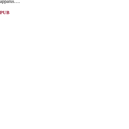
apparus….
PUB