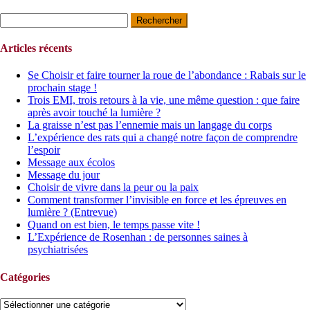
Rechercher :
Articles récents
Se Choisir et faire tourner la roue de l’abondance : Rabais sur le
prochain stage !
Trois EMI, trois retours à la vie, une même question : que faire
après avoir touché la lumière ?
La graisse n’est pas l’ennemie mais un langage du corps
L’expérience des rats qui a changé notre façon de comprendre
l’espoir
Message aux écolos
Message du jour
Choisir de vivre dans la peur ou la paix
Comment transformer l’invisible en force et les épreuves en
lumière ? (Entrevue)
Quand on est bien, le temps passe vite !
L’Expérience de Rosenhan : de personnes saines à
psychiatrisées
Catégories
Catégories