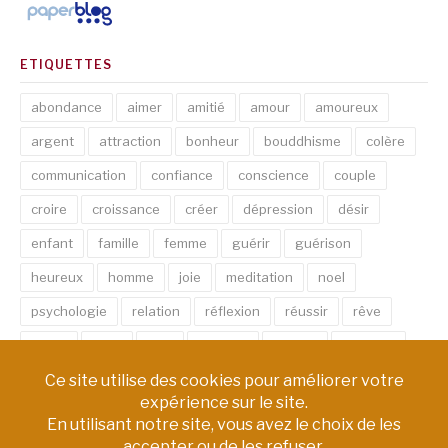
ETIQUETTES
abondance
aimer
amitié
amour
amoureux
argent
attraction
bonheur
bouddhisme
colère
communication
confiance
conscience
couple
croire
croissance
créer
dépression
désir
enfant
famille
femme
guérir
guérison
heureux
homme
joie
meditation
noel
psychologie
relation
réflexion
réussir
rêve
santé
sexe
soin
spirituel
succès
thérapie
vie
âme
émotion
énergie
équilibre