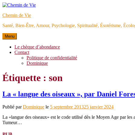
Aller
au
Chemin de Vie
contenu
Santé, Bien-Être, Amour, Psychologie, Spiritualité, Ésotérisme, Éco
Menu
Le chèque d’abondance
Contact
Politique de confidentialité
Dominique
Étiquette :
son
La « langue des oiseaux », par Daniel Fore
Publié par
Dominique
le
5 septembre 2013
25 janvier 2024
La «langue des oiseaux» est le code utilisé dès le Moyen Age par les a
Tumeur…
PUB