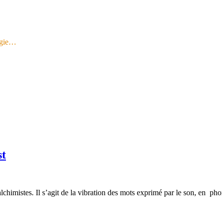
logie…
st
lchimistes. Il s’agit de la vibration des mots exprimé par le son, en ph