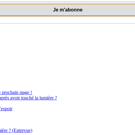
e prochain stage !
après avoir touché la lumière ?
’espoir
ière ? (Entrevue)