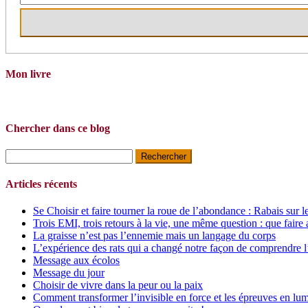
Mon livre
Chercher dans ce blog
Rechercher :
Articles récents
Se Choisir et faire tourner la roue de l’abondance : Rabais sur l
Trois EMI, trois retours à la vie, une même question : que faire 
La graisse n’est pas l’ennemie mais un langage du corps
L’expérience des rats qui a changé notre façon de comprendre l
Message aux écolos
Message du jour
Choisir de vivre dans la peur ou la paix
Comment transformer l’invisible en force et les épreuves en lum