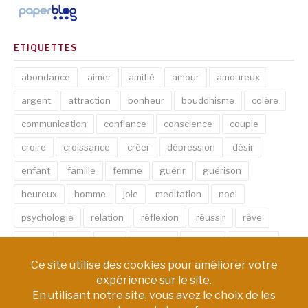
ETIQUETTES
abondance
aimer
amitié
amour
amoureux
argent
attraction
bonheur
bouddhisme
colère
communication
confiance
conscience
couple
croire
croissance
créer
dépression
désir
enfant
famille
femme
guérir
guérison
heureux
homme
joie
meditation
noel
psychologie
relation
réflexion
réussir
rêve
santé
sexe
soin
spirituel
succès
thérapie
vie
âme
émotion
énergie
équilibre