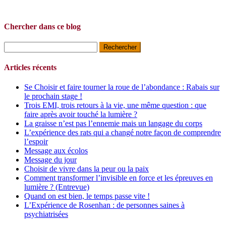
Chercher dans ce blog
Rechercher :
Articles récents
Se Choisir et faire tourner la roue de l’abondance : Rabais sur
le prochain stage !
Trois EMI, trois retours à la vie, une même question : que
faire après avoir touché la lumière ?
La graisse n’est pas l’ennemie mais un langage du corps
L’expérience des rats qui a changé notre façon de comprendre
l’espoir
Message aux écolos
Message du jour
Choisir de vivre dans la peur ou la paix
Comment transformer l’invisible en force et les épreuves en
lumière ? (Entrevue)
Quand on est bien, le temps passe vite !
L’Expérience de Rosenhan : de personnes saines à
psychiatrisées