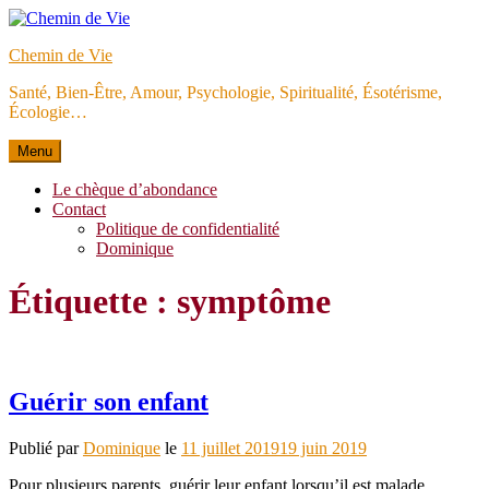
Aller
au
Chemin de Vie
contenu
Santé, Bien-Être, Amour, Psychologie, Spiritualité, Ésotérisme,
Écologie…
Menu
Le chèque d’abondance
Contact
Politique de confidentialité
Dominique
Étiquette :
symptôme
Guérir son enfant
Publié par
Dominique
le
11 juillet 2019
19 juin 2019
Pour plusieurs parents, guérir leur enfant lorsqu’il est malade