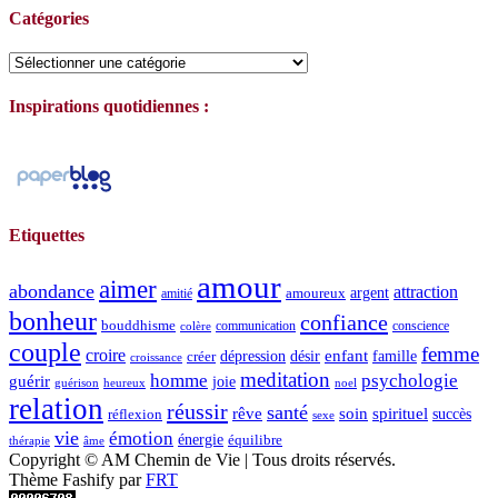
Catégories
Catégories
Inspirations quotidiennes :
Etiquettes
amour
aimer
abondance
attraction
argent
amoureux
amitié
bonheur
confiance
bouddhisme
communication
conscience
colère
couple
femme
croire
dépression
désir
enfant
créer
famille
croissance
meditation
homme
psychologie
guérir
joie
guérison
heureux
noel
relation
réussir
santé
spirituel
rêve
soin
succès
réflexion
sexe
vie
émotion
énergie
équilibre
thérapie
âme
Copyright © AM Chemin de Vie | Tous droits réservés.
Thème Fashify par
FRT