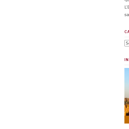
L’
sa
C
Ca
I