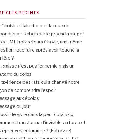
RTICLES RÉCENTS
 Choisir et faire tourner la roue de
abondance : Rabais sur le prochain stage !
ois EMI, trois retours à la vie, une même
estion : que faire après avoir touché la
mière ?
 graisse n’est pas l’ennemie mais un
ngage du corps
expérience des rats qui a changé notre
çon de comprendre l’espoir
ssage aux écolos
ssage du jour
oisir de vivre dans la peur ou la paix
mment transformer l’invisible en force et
s épreuves en lumière ? (Entrevue)
and on est bien, le temps passe vite !