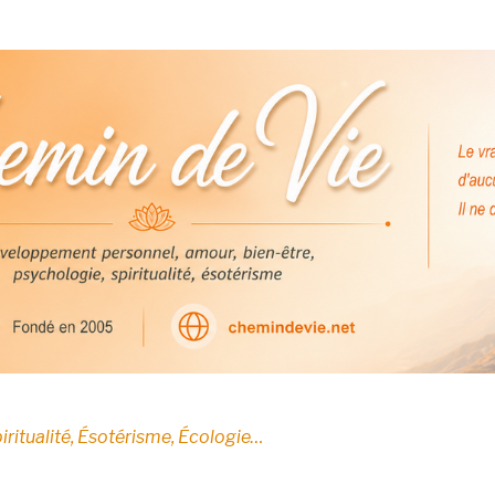
E
iritualité, Ésotérisme, Écologie…