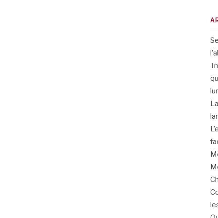
A
Se
l’
Tr
qu
lu
La
la
L’
fa
Me
Me
Ch
Co
le
Qu