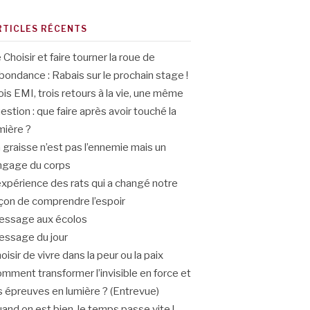
RTICLES RÉCENTS
 Choisir et faire tourner la roue de
abondance : Rabais sur le prochain stage !
ois EMI, trois retours à la vie, une même
estion : que faire après avoir touché la
mière ?
 graisse n’est pas l’ennemie mais un
ngage du corps
expérience des rats qui a changé notre
çon de comprendre l’espoir
ssage aux écolos
ssage du jour
oisir de vivre dans la peur ou la paix
mment transformer l’invisible en force et
s épreuves en lumière ? (Entrevue)
and on est bien, le temps passe vite !