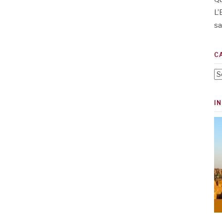
L’
sa
C
Ca
I