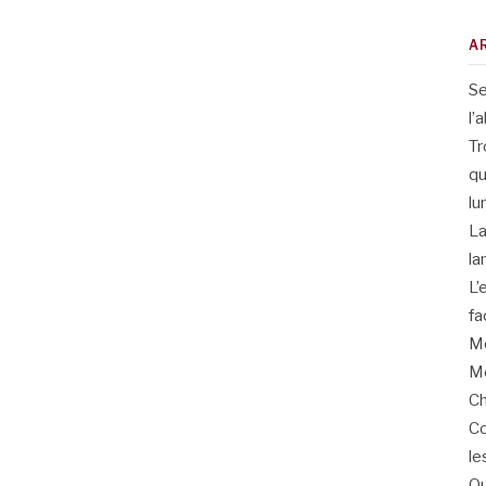
A
Se
l’
Tr
qu
lu
La
la
L’
fa
Me
Me
Ch
Co
le
Qu