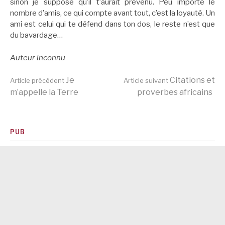
sinon je suppose qu’il t’aurait prévenu. Peu importe le
nombre d’amis, ce qui compte avant tout, c’est la loyauté. Un
ami est celui qui te défend dans ton dos, le reste n’est que
du bavardage…
Auteur inconnu
Lire
Je
Citations et
Article précédent
Article suivant
m’appelle la Terre
proverbes africains
la
PUB
suite