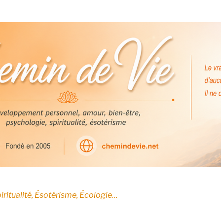
E
iritualité, Ésotérisme, Écologie…