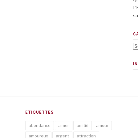
L’
sa
C
Ca
I
ETIQUETTES
abondance
aimer
amitié
amour
amoureux
argent
attraction