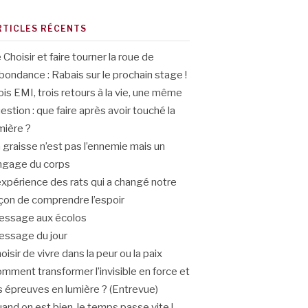
RTICLES RÉCENTS
 Choisir et faire tourner la roue de
abondance : Rabais sur le prochain stage !
ois EMI, trois retours à la vie, une même
estion : que faire après avoir touché la
mière ?
 graisse n’est pas l’ennemie mais un
ngage du corps
expérience des rats qui a changé notre
çon de comprendre l’espoir
ssage aux écolos
ssage du jour
oisir de vivre dans la peur ou la paix
mment transformer l’invisible en force et
s épreuves en lumière ? (Entrevue)
and on est bien, le temps passe vite !