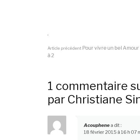
.
Lire
Pour vivre un bel Amour
Article précédent
à 2
la
1 commentaire su
suite
par Christiane Si
Acouphene
a dit :
18 février 2015 à 16 h 07 