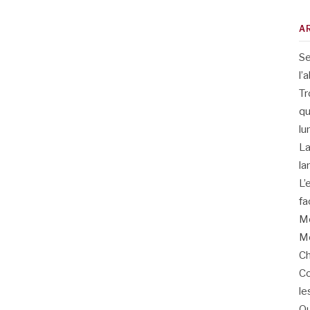
A
Se
l’
Tr
qu
lu
La
la
L’
fa
Me
Me
Ch
Co
le
Qu