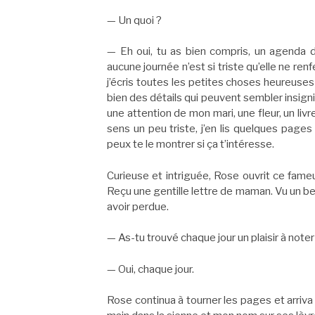
— Un quoi ?
— Eh oui, tu as bien compris, un agenda du
aucune journée n’est si triste qu’elle ne re
j’écris toutes les petites choses heureuses
bien des détails qui peuvent sembler insign
une attention de mon mari, une fleur, un liv
sens un peu triste, j’en lis quelques pag
peux te le montrer si ça t’intéresse.
Curieuse et intriguée, Rose ouvrit ce fameu
Reçu une gentille lettre de maman. Vu un bea
avoir perdue.
— As-tu trouvé chaque jour un plaisir à not
— Oui, chaque jour.
Rose continua à tourner les pages et arriva 