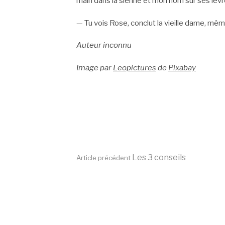
main dans la sienne et mon nom sur ses lèvr
— Tu vois Rose, conclut la vieille dame, même
Auteur inconnu
Image par
Leopictures
de
Pixabay
Lire
Les 3 conseils
Article précédent
la