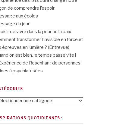
expérience des rats qui a changé notre
çon de comprendre l’espoir
ssage aux écolos
ssage du jour
oisir de vivre dans la peur ou la paix
mment transformer l’invisible en force et
s épreuves en lumière ? (Entrevue)
and on est bien, le temps passe vite !
Expérience de Rosenhan : de personnes
ines à psychiatrisées
ATÉGORIES
tégories
NSPIRATIONS QUOTIDIENNES :