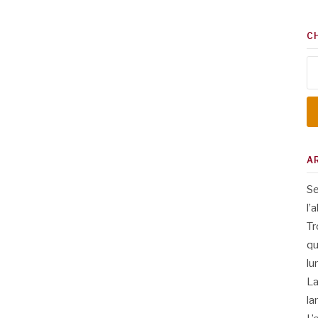
C
Re
A
Se
l’
Tr
qu
lu
La
la