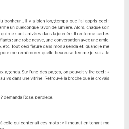
 bonheur… il y a bien longtemps que j’ai appris ceci :
nferme un quelconque rayon de lumière. Alors, chaque soir,
 qui me sont arrivées dans la journée. Il renferme certes
ifiants : une robe neuve, une conversation avec une amie,
re, etc. Tout ceci figure dans mon agenda et, quand je me
es pour me remémorer quelle heureuse femme je suis. Je
x agenda. Sur l’une des pages, on pouvait y lire ceci : «
u lys dans une vitrine. Retrouvé la broche que je croyais
er ? demanda Rose, perplexe.
à celle qui contenait ces mots : « Il mourut en tenant ma