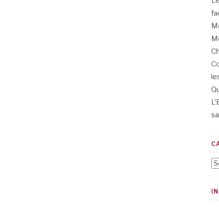
L’
fa
Me
Me
Ch
Co
le
Qu
L’
sa
C
Ca
I