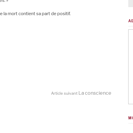
es. »
 la mort contient sa part de positif.
A
La conscience
Article suivant
M