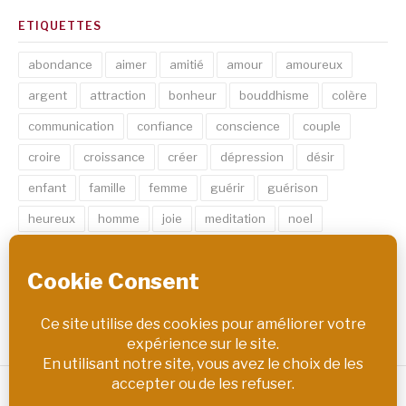
ETIQUETTES
abondance
aimer
amitié
amour
amoureux
argent
attraction
bonheur
bouddhisme
colère
communication
confiance
conscience
couple
croire
croissance
créer
dépression
désir
enfant
famille
femme
guérir
guérison
heureux
homme
joie
meditation
noel
psychologie
relation
réflexion
réussir
rêve
santé
sexe
soin
spirituel
succès
thérapie
vie
âme
émotion
énergie
équilibre
Copyright © PM Chemin de Vie | Tous droits réservés.