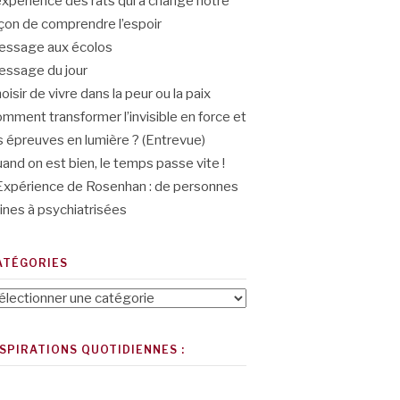
expérience des rats qui a changé notre
çon de comprendre l’espoir
ssage aux écolos
ssage du jour
oisir de vivre dans la peur ou la paix
mment transformer l’invisible en force et
s épreuves en lumière ? (Entrevue)
and on est bien, le temps passe vite !
Expérience de Rosenhan : de personnes
ines à psychiatrisées
ATÉGORIES
tégories
NSPIRATIONS QUOTIDIENNES :