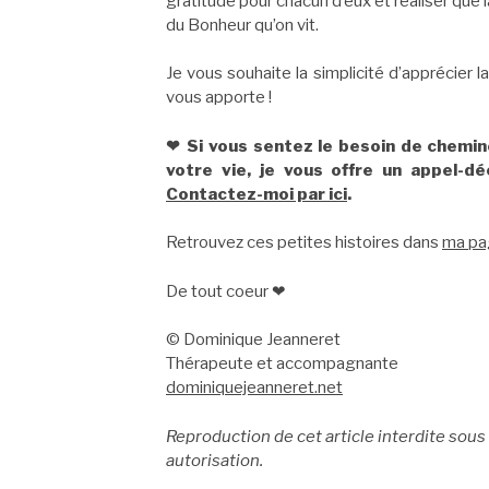
gratitude pour chacun d’eux et réaliser que
du Bonheur qu’on vit.
Je vous souhaite la simplicité d’apprécier l
vous apporte !
❤ Si vous sentez le besoin de chemin
votre vie, je vous offre un appel-d
Contactez-moi par ici
.
Retrouvez ces petites histoires dans
ma pa
De tout coeur ❤
© Dominique Jeanneret
Thérapeute et accompagnante
dominiquejeanneret.net
Reproduction de cet article interdite sous
autorisation.