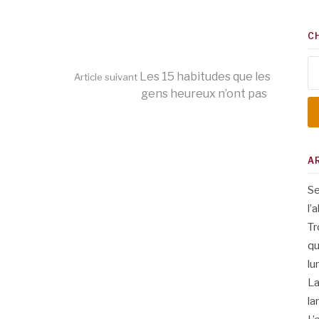
C
Re
Les 15 habitudes que les
Article suivant
gens heureux n’ont pas
A
Se
l’
Tr
qu
lu
La
la