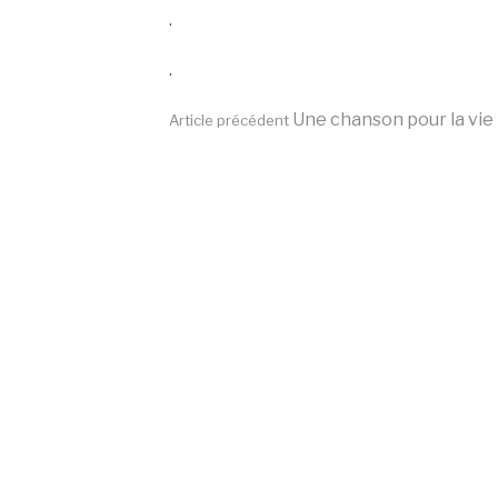
.
.
Lire
Une chanson pour la vie
Article précédent
la
suite