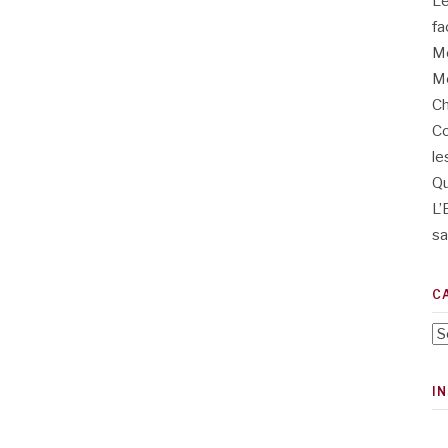
L’
fa
Me
Me
Ch
Co
le
Qu
L’
sa
C
Ca
I