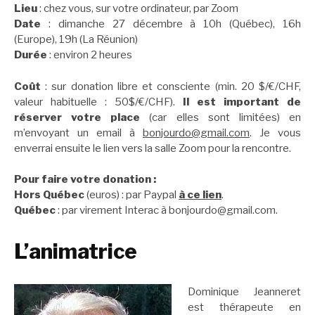
Lieu
: chez vous, sur votre ordinateur, par Zoom
Date
: dimanche 27 décembre à 10h (Québec), 16h
(Europe), 19h (La Réunion)
Durée
: environ 2 heures
Coût
: sur donation libre et consciente (min. 20 $/€/CHF,
valeur habituelle : 50$/€/CHF).
Il est important de
réserver votre place
(car elles sont limitées) en
m’envoyant un email à
bonjourdo@gmail.com
. Je vous
enverrai ensuite le lien vers la salle Zoom pour la rencontre.
Pour faire votre donation :
Hors Québec
(euros) : par Paypal
à ce lien
.
Québec
: par virement Interac à bonjourdo@gmail.com.
L’animatrice
Dominique Jeanneret
est thérapeute en