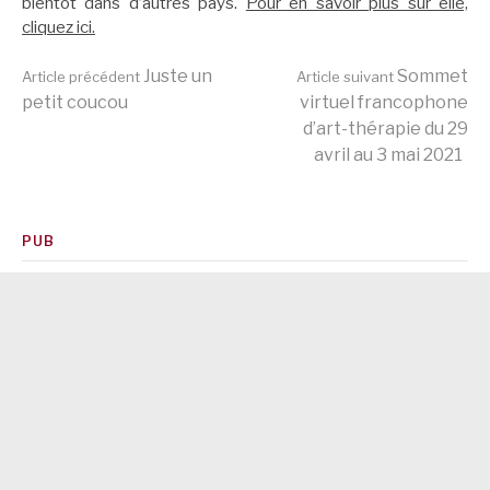
bientôt dans d’autres pays.
Pour en savoir plus sur elle,
cliquez ici.
Lire
Juste un
Sommet
Article précédent
Article suivant
petit coucou
virtuel francophone
d’art-thérapie du 29
la
avril au 3 mai 2021
suite
PUB