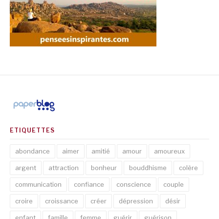
ETIQUETTES
abondance
aimer
amitié
amour
amoureux
argent
attraction
bonheur
bouddhisme
colère
communication
confiance
conscience
couple
croire
croissance
créer
dépression
désir
enfant
famille
femme
guérir
guérison