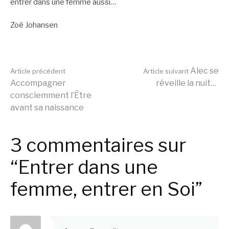
entrer dans une femme aussi…
Zoé Johansen
Lire
Alec se
Article précédent
Article suivant
Accompagner
réveille la nuit…
consciemment l’Être
la
avant sa naissance
suite
3 commentaires sur
“Entrer dans une
femme, entrer en Soi”