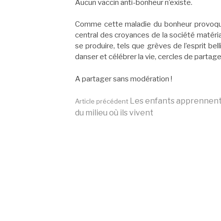
Aucun vaccin anti-bonheur n’existe.
Comme cette maladie du bonheur provoque u
central des croyances de la société matéri
se produire, tels que grèves de l’esprit b
danser et célébrer la vie, cercles de partage
A partager sans modération !
Lire
Les enfants apprennen
Article précédent
du milieu où ils vivent
la
suite