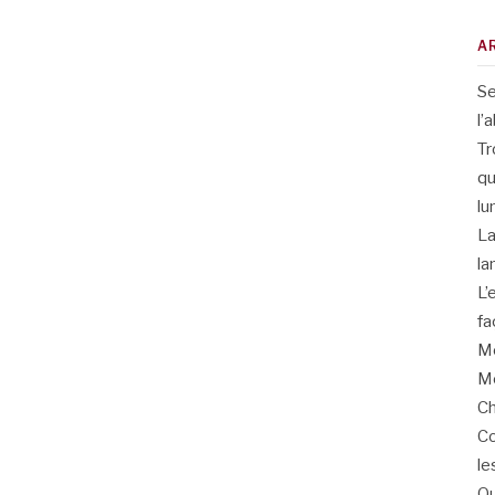
A
Se
l’
Tr
qu
lu
La
la
L’
fa
Me
Me
Ch
Co
le
Qu