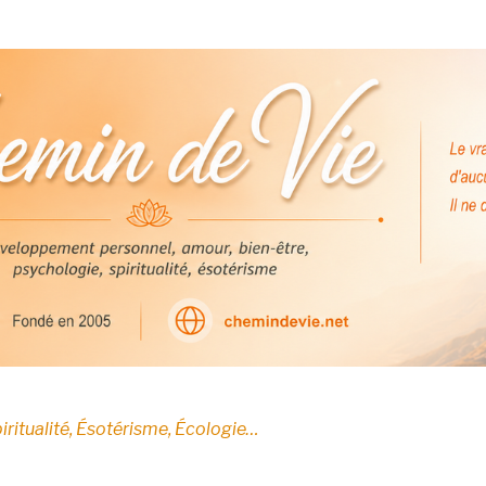
E
iritualité, Ésotérisme, Écologie…