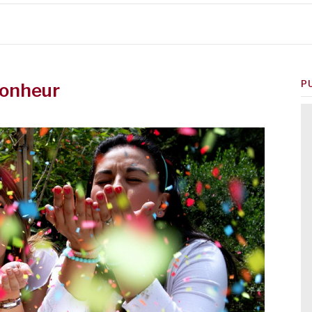
P
bonheur