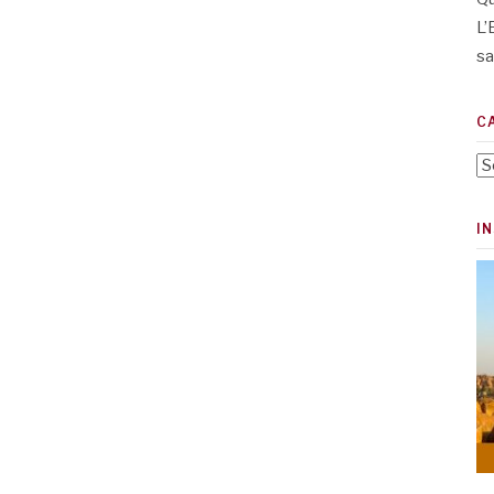
L’
sa
C
Ca
I