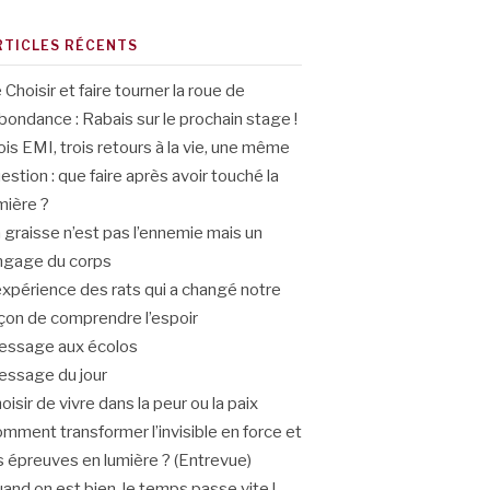
RTICLES RÉCENTS
 Choisir et faire tourner la roue de
abondance : Rabais sur le prochain stage !
ois EMI, trois retours à la vie, une même
estion : que faire après avoir touché la
mière ?
 graisse n’est pas l’ennemie mais un
ngage du corps
expérience des rats qui a changé notre
çon de comprendre l’espoir
ssage aux écolos
ssage du jour
oisir de vivre dans la peur ou la paix
mment transformer l’invisible en force et
s épreuves en lumière ? (Entrevue)
and on est bien, le temps passe vite !