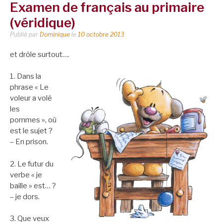
Examen de français au primaire
(véridique)
Publié par
Dominique
le
10 octobre 2013
et drôle surtout….
1. Dans la
phrase « Le
voleur a volé
les
pommes », où
est le sujet ?
– En prison.
2. Le futur du
verbe « je
baille » est… ?
– je dors.
3. Que veux