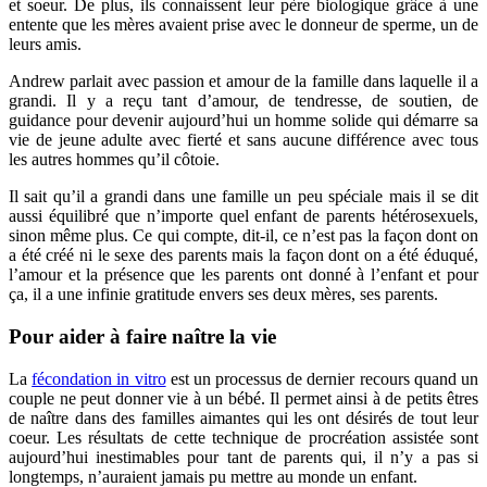
et soeur. De plus, ils connaissent leur père biologique grâce à une
entente que les mères avaient prise avec le donneur de sperme, un de
leurs amis.
Andrew parlait avec passion et amour de la famille dans laquelle il a
grandi. Il y a reçu tant d’amour, de tendresse, de soutien, de
guidance pour devenir aujourd’hui un homme solide qui démarre sa
vie de jeune adulte avec fierté et sans aucune différence avec tous
les autres hommes qu’il côtoie.
Il sait qu’il a grandi dans une famille un peu spéciale mais il se dit
aussi équilibré que n’importe quel enfant de parents hétérosexuels,
sinon même plus. Ce qui compte, dit-il, ce n’est pas la façon dont on
a été créé ni le sexe des parents mais la façon dont on a été éduqué,
l’amour et la présence que les parents ont donné à l’enfant et pour
ça, il a une infinie gratitude envers ses deux mères, ses parents.
Pour aider à faire naître la vie
La
fécondation in vitro
est un processus de dernier recours quand un
couple ne peut donner vie à un bébé. Il permet ainsi à de petits êtres
de naître dans des familles aimantes qui les ont désirés de tout leur
coeur. Les résultats de cette technique de procréation assistée sont
aujourd’hui inestimables pour tant de parents qui, il n’y a pas si
longtemps, n’auraient jamais pu mettre au monde un enfant.