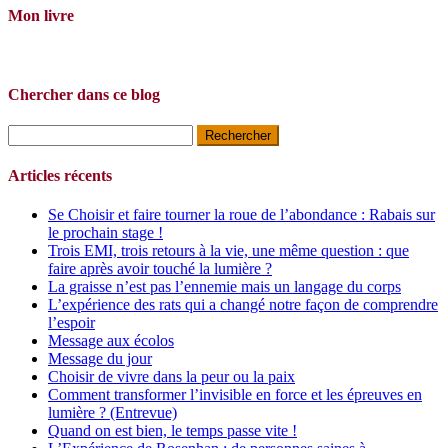
Mon livre
Chercher dans ce blog
Rechercher :
Articles récents
Se Choisir et faire tourner la roue de l’abondance : Rabais sur
le prochain stage !
Trois EMI, trois retours à la vie, une même question : que
faire après avoir touché la lumière ?
La graisse n’est pas l’ennemie mais un langage du corps
L’expérience des rats qui a changé notre façon de comprendre
l’espoir
Message aux écolos
Message du jour
Choisir de vivre dans la peur ou la paix
Comment transformer l’invisible en force et les épreuves en
lumière ? (Entrevue)
Quand on est bien, le temps passe vite !