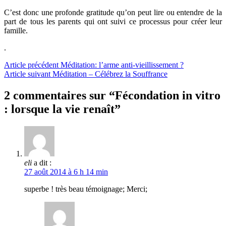
C’est donc une profonde gratitude qu’on peut lire ou entendre de la
part de tous les parents qui ont suivi ce processus pour créer leur
famille.
.
Lire
Article précédent
Méditation: l’arme anti-vieillissement ?
Article suivant
Méditation – Célébrez la Souffrance
la
suite
2 commentaires sur “Fécondation in vitro
: lorsque la vie renaît”
eli
a dit :
27 août 2014 à 6 h 14 min
superbe ! très beau témoignage; Merci;