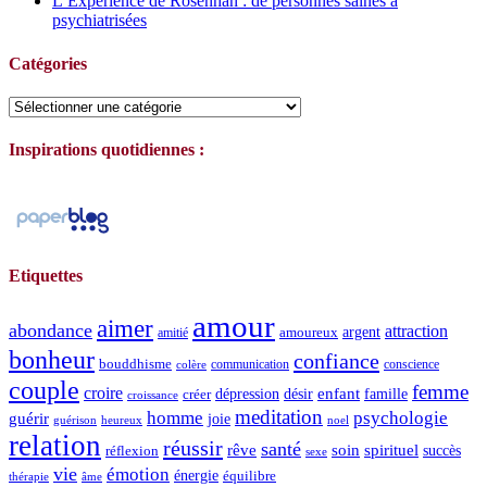
L’Expérience de Rosenhan : de personnes saines à
psychiatrisées
Catégories
Catégories
Inspirations quotidiennes :
Etiquettes
amour
aimer
abondance
attraction
argent
amoureux
amitié
bonheur
confiance
bouddhisme
communication
conscience
colère
couple
femme
croire
dépression
désir
enfant
créer
famille
croissance
meditation
homme
psychologie
guérir
joie
guérison
heureux
noel
relation
réussir
santé
spirituel
rêve
soin
succès
réflexion
sexe
vie
émotion
énergie
équilibre
thérapie
âme