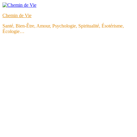
Aller
au
Chemin de Vie
contenu
Santé, Bien-Être, Amour, Psychologie, Spiritualité, Ésotérisme,
Écologie…