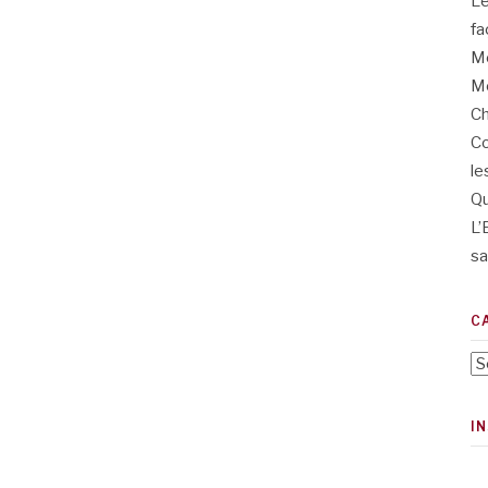
L’
fa
Me
Me
Ch
Co
le
Qu
L’
sa
C
Ca
I