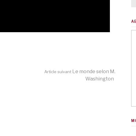
A
Le monde selon M.
Article suivant
Washington
M