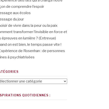
expérience des rats qui a changé notre
çon de comprendre l’espoir
ssage aux écolos
ssage du jour
oisir de vivre dans la peur ou la paix
mment transformer l’invisible en force et
s épreuves en lumière ? (Entrevue)
and on est bien, le temps passe vite !
Expérience de Rosenhan : de personnes
ines à psychiatrisées
ATÉGORIES
tégories
NSPIRATIONS QUOTIDIENNES :