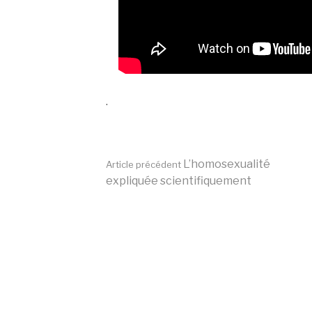
.
Lire
L’homosexualité
Article précédent
expliquée scientifiquement
la
suite