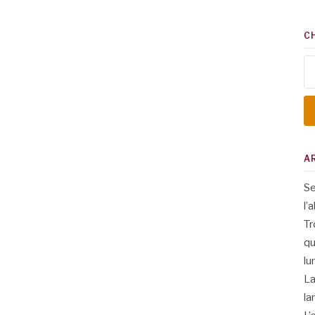
C
Re
A
Se
l’
Tr
qu
lu
La
la