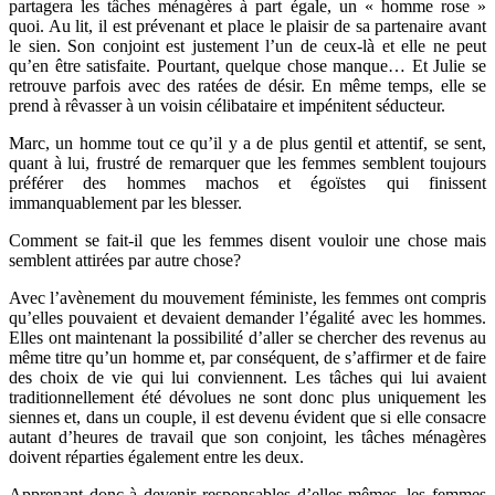
partagera les tâches ménagères à part égale, un « homme rose »
quoi. Au lit, il est prévenant et place le plaisir de sa partenaire avant
le sien. Son conjoint est justement l’un de ceux-là et elle ne peut
qu’en être satisfaite. Pourtant, quelque chose manque… Et Julie se
retrouve parfois avec des ratées de désir. En même temps, elle se
prend à rêvasser à un voisin célibataire et impénitent séducteur.
Marc, un homme tout ce qu’il y a de plus gentil et attentif, se sent,
quant à lui, frustré de remarquer que les femmes semblent toujours
préférer des hommes machos et égoïstes qui finissent
immanquablement par les blesser.
Comment se fait-il que les femmes disent vouloir une chose mais
semblent attirées par autre chose?
Avec l’avènement du mouvement féministe, les femmes ont compris
qu’elles pouvaient et devaient demander l’égalité avec les hommes.
Elles ont maintenant la possibilité d’aller se chercher des revenus au
même titre qu’un homme et, par conséquent, de s’affirmer et de faire
des choix de vie qui lui conviennent. Les tâches qui lui avaient
traditionnellement été dévolues ne sont donc plus uniquement les
siennes et, dans un couple, il est devenu évident que si elle consacre
autant d’heures de travail que son conjoint, les tâches ménagères
doivent réparties également entre les deux.
Apprenant donc à devenir responsables d’elles-mêmes, les femmes