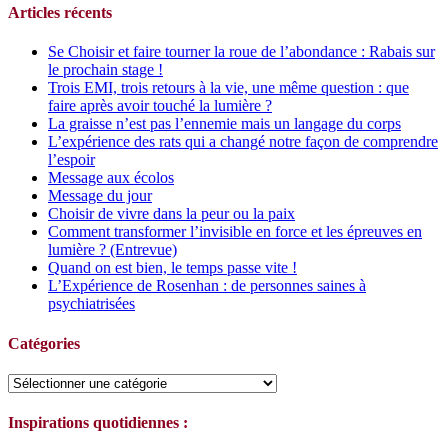
Articles récents
Se Choisir et faire tourner la roue de l’abondance : Rabais sur
le prochain stage !
Trois EMI, trois retours à la vie, une même question : que
faire après avoir touché la lumière ?
La graisse n’est pas l’ennemie mais un langage du corps
L’expérience des rats qui a changé notre façon de comprendre
l’espoir
Message aux écolos
Message du jour
Choisir de vivre dans la peur ou la paix
Comment transformer l’invisible en force et les épreuves en
lumière ? (Entrevue)
Quand on est bien, le temps passe vite !
L’Expérience de Rosenhan : de personnes saines à
psychiatrisées
Catégories
Catégories
Inspirations quotidiennes :