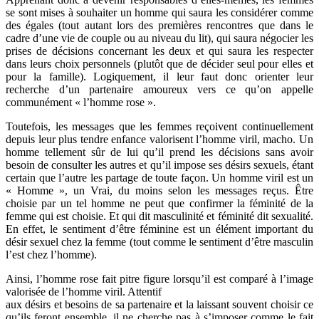
se sont mises à souhaiter un homme qui saura les considérer comme
des égales (tout autant lors des premières rencontres que dans le
cadre d’une vie de couple ou au niveau du lit), qui saura négocier les
prises de décisions concernant les deux et qui saura les respecter
dans leurs choix personnels (plutôt que de décider seul pour elles et
pour la famille). Logiquement, il leur faut donc orienter leur
recherche d’un partenaire amoureux vers ce qu’on appelle
communément « l’homme rose ».
Toutefois, les messages que les femmes reçoivent continuellement
depuis leur plus tendre enfance valorisent l’homme viril, macho. Un
homme tellement sûr de lui qu’il prend les décisions sans avoir
besoin de consulter les autres et qu’il impose ses désirs sexuels, étant
certain que l’autre les partage de toute façon. Un homme viril est un
« Homme », un Vrai, du moins selon les messages reçus. Être
choisie par un tel homme ne peut que confirmer la féminité de la
femme qui est choisie. Et qui dit masculinité et féminité dit sexualité.
En effet, le sentiment d’être féminine est un élément important du
désir sexuel chez la femme (tout comme le sentiment d’être masculin
l’est chez l’homme).
Ainsi, l’homme rose fait pitre figure lorsqu’il est comparé à l’image
valorisée de l’homme viril. Attentif
aux désirs et besoins de sa partenaire et la laissant souvent choisir ce
qu’ils feront ensemble, il ne cherche pas à s’imposer comme le fait