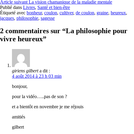
Article suivant
La vision chamanique de la maladie mentale
la
Publié dans
Livres
,
Santé et bien-être
suite
Étiqueté avec
bonheur
,
coulon
,
cultiver
,
de coulon
,
graine
,
heureux
,
jacques
,
philosophie
,
sagesse
2 commentaires sur “La philosophie pour
vivre heureux”
giriens gilbert
a dit :
4 août 2014 à 23 h 03 min
bonjour,
pour la vidéo…..pas de son ?
et a bientôt en novembre je me réjouis
amitiés
gilbert