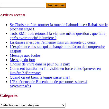
Rechercher :
Articles récents
Se Choisir et faire tourner la roue de l’abondance : Rabais sur le
prochain stage !
Trois EMI, trois retours à la vie, une même question : que faire
après avoir touché la lumière ?
La graisse n’est pas l’ennemie mais un langage du corps
L’expérience des rats qui a changé notre façon de comprendre
l’espoir
Message aux écolos
Message du jour
Choisir de vivre dans la peur ou la paix
Comment transformer l’invisible en force et les épreuves en
lumière ? (Entrevue)
Quand on est bien, le temps passe vite !
L’Expérience de Rosenhan : de personnes saines à
psychiatrisées
Catégories
Catégories