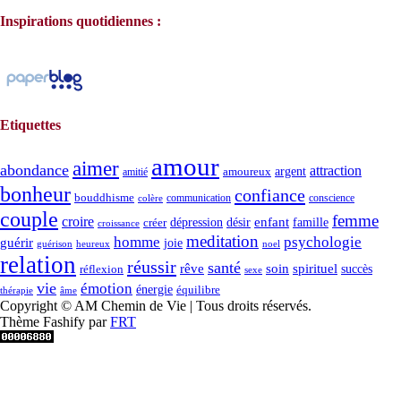
Inspirations quotidiennes :
Etiquettes
amour
aimer
abondance
attraction
argent
amoureux
amitié
bonheur
confiance
bouddhisme
communication
conscience
colère
couple
femme
croire
dépression
désir
enfant
créer
famille
croissance
meditation
homme
psychologie
guérir
joie
guérison
heureux
noel
relation
réussir
santé
spirituel
rêve
soin
succès
réflexion
sexe
vie
émotion
énergie
équilibre
thérapie
âme
Copyright © AM Chemin de Vie | Tous droits réservés.
Thème Fashify par
FRT