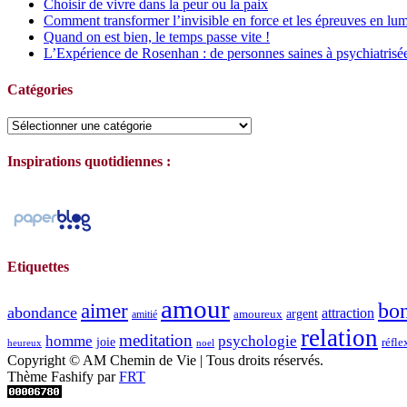
Choisir de vivre dans la peur ou la paix
Comment transformer l’invisible en force et les épreuves en lum
Quand on est bien, le temps passe vite !
L’Expérience de Rosenhan : de personnes saines à psychiatrisé
Catégories
Catégories
Inspirations quotidiennes :
Etiquettes
amour
bo
aimer
abondance
attraction
argent
amoureux
amitié
relation
meditation
homme
psychologie
joie
réfle
heureux
noel
Copyright © AM Chemin de Vie | Tous droits réservés.
Thème Fashify par
FRT