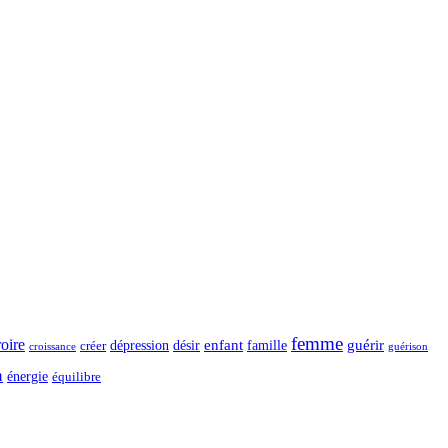
femme
roire
dépression
désir
enfant
guérir
créer
famille
guérison
croissance
n
énergie
équilibre