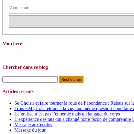
Mon livre
Chercher dans ce blog
Rechercher :
Articles récents
Se Choisir et faire tourner la roue de l’abondance : Rabais sur l
Trois EMI, trois retours à la vie, une même question : que faire 
La graisse n’est pas l’ennemie mais un langage du corps
L’expérience des rats qui a changé notre façon de comprendre l
Message aux écolos
Message du jour