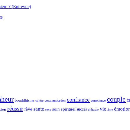
ière ? (Entrevue)
es
nheur
couple
confiance
c
bouddhisme
communication
conscience
colère
réussir
santé
vie
émotio
spirituel
rêve
soin
succès
xion
sexe
thérapie
âme