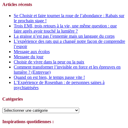
Articles récents
Se Choisir et faire tourner la roue de l’abondance : Rabais sur
le prochain stage !
Trois EMI, trois retours à la vie, une même question : que
faire après avoir touché la lumière ?
La graisse n’est pas l’ennemie mais un langage du corps
L’expérience des rats qui a changé notre façon de comprendre
l’espoir
Message aux écolos
Message du jour
Choisir de vivre dans la peur ou la paix
Comment transformer l’invisible en force et les épreuves en
lumière ? (Entrevue)
Quand on est bien, le temps passe vite !
L’Expérience de Rosenhan : de personnes saines à
psychiatrisées
Catégories
Catégories
Inspirations quotidiennes :