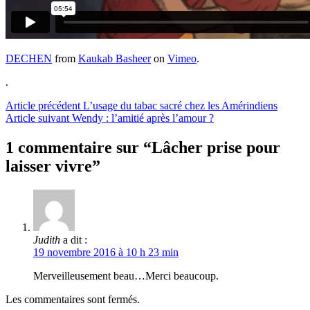
DECHEN
from
Kaukab Basheer
on
Vimeo
.
.
Lire
Article précédent
L’usage du tabac sacré chez les Amérindiens
Article suivant
Wendy : l’amitié après l’amour ?
la
suite
1 commentaire sur “Lâcher prise pour
laisser vivre”
Judith
a dit :
19 novembre 2016 à 10 h 23 min
Merveilleusement beau…Merci beaucoup.
Les commentaires sont fermés.