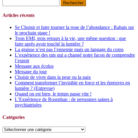
Rechercher :
Articles récents
Se Choisir et faire tourner la roue de l’abondance : Rabais sur
le prochain stage !
Trois EMI, trois retours à la vie, une même question : que
faire après avoir touché la lumière ?
La graisse n’est pas l’ennemie mais un langage du corps
L’expérience des rats qui a changé notre façon de comprendre
l’espoir
Message aux écolos
Message du jour
Choisir de vivre dans la peur ou la paix
Comment transformer l’invisible en force et les épreuves en
lumière ? (Entrevue)
Quand on est bien, le temps passe vite !
L’Expérience de Rosenhan : de personnes saines à
psychiatrisées
Catégories
Catégories