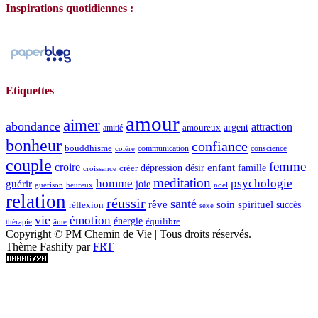
Inspirations quotidiennes :
Etiquettes
amour
aimer
abondance
attraction
argent
amoureux
amitié
bonheur
confiance
bouddhisme
communication
conscience
colère
couple
femme
croire
dépression
désir
enfant
créer
famille
croissance
meditation
homme
psychologie
guérir
joie
guérison
heureux
noel
relation
réussir
santé
spirituel
rêve
soin
succès
réflexion
sexe
vie
émotion
énergie
équilibre
thérapie
âme
Copyright © PM Chemin de Vie | Tous droits réservés.
Thème Fashify par
FRT