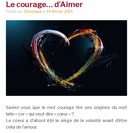
Le courage… d’Aimer
Publié par
Dominique
le
14 février 2014
Saviez-vous que le mot courage tire ses origines du mot
latin « cor » qui veut dire « cœur » ?
Le coeur a d’abord été le siège de la volonté avant d’être
celui de l’amour.