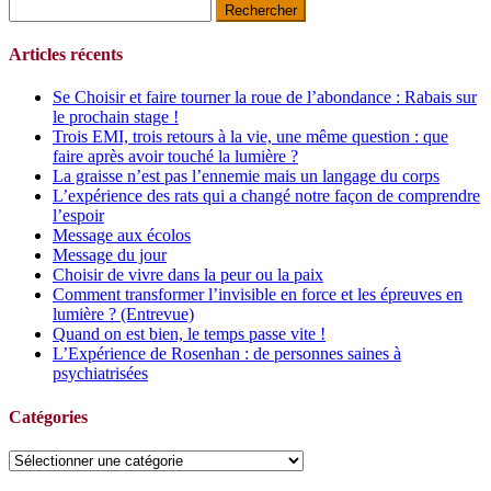
Rechercher :
Articles récents
Se Choisir et faire tourner la roue de l’abondance : Rabais sur
le prochain stage !
Trois EMI, trois retours à la vie, une même question : que
faire après avoir touché la lumière ?
La graisse n’est pas l’ennemie mais un langage du corps
L’expérience des rats qui a changé notre façon de comprendre
l’espoir
Message aux écolos
Message du jour
Choisir de vivre dans la peur ou la paix
Comment transformer l’invisible en force et les épreuves en
lumière ? (Entrevue)
Quand on est bien, le temps passe vite !
L’Expérience de Rosenhan : de personnes saines à
psychiatrisées
Catégories
Catégories