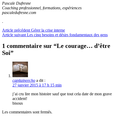
Pascale Dufresne
Coaching professionnel, formations, expériences
pascaledufresne.com
.
Lire
Article précédent
Gérer la crise interne
Article suivant
Les cinq besoins et désirs fondamentaux des gens
la
suite
1 commentaire sur “Le courage… d’être
Soi”
capitaineecho
a dit :
27 janvier 2015 à 17 h 15 min
j’ai cru lire mon histoire sauf que tout cela date de mon grave
accident!
bisous
Les commentaires sont fermés.