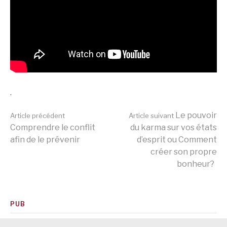
.
Lire
Le pouvoir
Article précédent
Article suivant
Comprendre le conflit
du karma sur vos états
afin de le prévenir
d’esprit ou Comment
la
créer son propre
bonheur?
suite
PUB