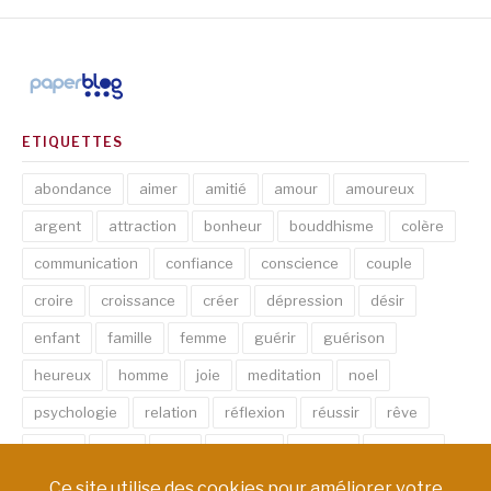
ETIQUETTES
abondance
aimer
amitié
amour
amoureux
argent
attraction
bonheur
bouddhisme
colère
communication
confiance
conscience
couple
croire
croissance
créer
dépression
désir
enfant
famille
femme
guérir
guérison
heureux
homme
joie
meditation
noel
psychologie
relation
réflexion
réussir
rêve
santé
sexe
soin
spirituel
succès
thérapie
vie
âme
émotion
énergie
équilibre