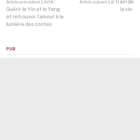
Lire
Livre :
Le train de
Article précédent
Article suivant
Guérir le Yin et le Yang
la vie
et retrouver l’amour à la
la
lumière des contes
suite
PUB