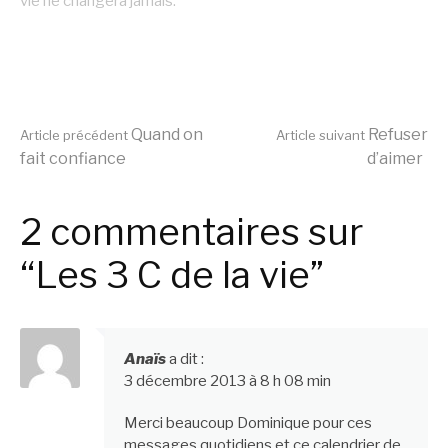
vie ne changera jamais.
Lire
Quand on
Refuser
Article précédent
Article suivant
fait confiance
d’aimer
la
2 commentaires sur
suite
“Les 3 C de la vie”
Anaïs
a dit :
3 décembre 2013 à 8 h 08 min
Merci beaucoup Dominique pour ces
messages quotidiens et ce calendrier de