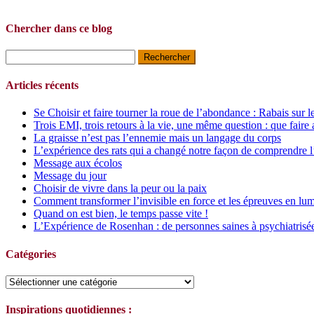
Chercher dans ce blog
Rechercher :
Articles récents
Se Choisir et faire tourner la roue de l’abondance : Rabais sur l
Trois EMI, trois retours à la vie, une même question : que faire 
La graisse n’est pas l’ennemie mais un langage du corps
L’expérience des rats qui a changé notre façon de comprendre l
Message aux écolos
Message du jour
Choisir de vivre dans la peur ou la paix
Comment transformer l’invisible en force et les épreuves en lum
Quand on est bien, le temps passe vite !
L’Expérience de Rosenhan : de personnes saines à psychiatrisé
Catégories
Catégories
Inspirations quotidiennes :