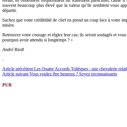
Hélas, ils obtiennent fréquemment un traitement particulier, cause d
souvent beaucoup plus élevé que la valeur qu’ils semblent vous app
départir.
Sachez que votre crédibilité de chef en prend un coup face à votre imp
misère.
Retrouvez votre courage et réglez leur cas; ils seront soulagés et vous
pourquoi avoir attendu si longtemps ? »
André Riedl
.
Lire
Article précédent
Les Quatre Accords Toltèques : une chevalerie relat
Article suivant
Vous voulez être heureux ? Soyez reconnaissants
la
suite
PUB