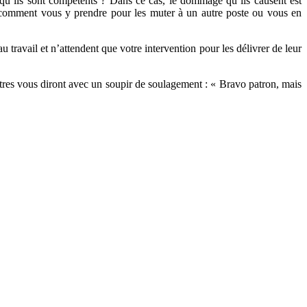
e qu’ils sont compétents ? Dans ce cas, le dommage qu’ils causent est
p comment vous y prendre pour les muter à un autre poste ou vous en
travail et n’attendent que votre intervention pour les délivrer de leur
 autres vous diront avec un soupir de soulagement : « Bravo patron, mais