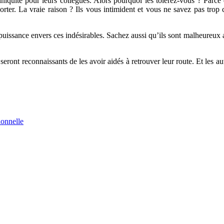
’iniquité pour leurs collègues. Alors pourquoi les tolérez-vous ? Parc
orter. La vraie raison ? Ils vous intimident et vous ne savez pas tro
uissance envers ces indésirables. Sachez aussi qu’ils sont malheureux au 
 seront reconnaissants de les avoir aidés à retrouver leur route. Et les
ionnelle