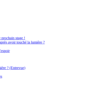
e prochain stage !
après avoir touché la lumière ?
’espoir
ière ? (Entrevue)
es